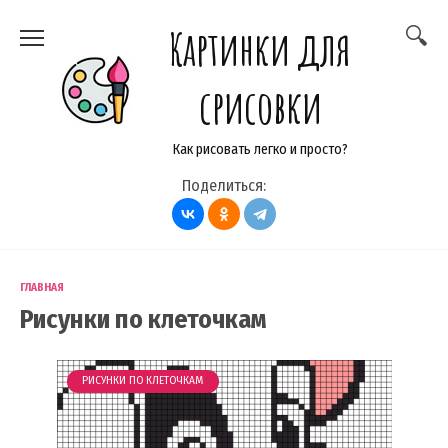
Перейти
Картинки для
к
содержанию
срисовки
Как рисовать легко и просто?
Поделиться:
ГЛАВНАЯ
Рисунки по клеточкам
РИСУНКИ ПО КЛЕТОЧКАМ