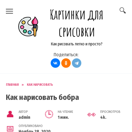
Перейти
Картинки для
к
содержанию
срисовки
Как рисовать легко и просто?
Поделиться:
ГЛАВНАЯ
»
КАК НАРИСОВАТЬ
Как нарисовать бобра
АВТОР
НА ЧТЕНИЕ
ПРОСМОТРОВ
admin
1 мин.
4k.
ОПУБЛИКОВАНО
Ноябрь 28, 2020