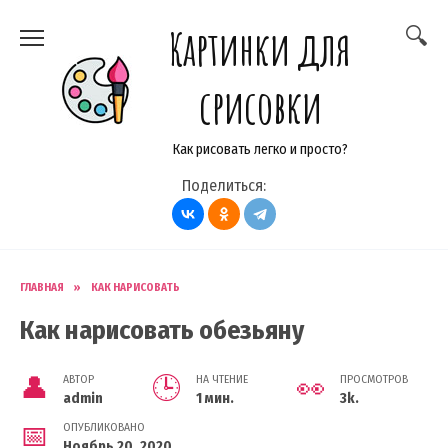
Перейти
Картинки для
к
содержанию
срисовки
Как рисовать легко и просто?
Поделиться:
ГЛАВНАЯ
»
КАК НАРИСОВАТЬ
Как нарисовать обезьяну
АВТОР
НА ЧТЕНИЕ
ПРОСМОТРОВ
admin
1 мин.
3k.
ОПУБЛИКОВАНО
Ноябрь 20, 2020